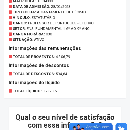
MATRÍCULA:
01134333
DATA DE ADMISSÃO:
28/02/2023
TIPO FOLHA:
ADIANTAMENTO DE DÉCIMO
VÍNCULO:
ESTATUTÁRIO
CARGO:
PROFESSOR DE PORTUGUES - EFETIVO
SETOR:
ENS. FUNDAMENTAL II 6º AO 9º ANO
CARGA HORÁRIA:
030
SITUAÇÃO:
ATIVO
Informações das remunerações
TOTAL DE PROVENTOS:
4.306,79
Informações de descontos
TOTAL DE DESCONTOS:
594,64
Informações do líquido
TOTAL LÍQUIDO:
3.712,15
Qual o seu nível de satisfação
com essa informação?