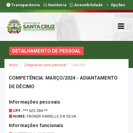
Transparência
Ouvidoria
Acessibilidade
Opções
DETALHAMENTO DE PESSOAL
Início
Despesas com pessoal
Detalhe
COMPETÊNCIA: MARÇO/2024 - ADIANTAMENTO
DE DÉCIMO
Informações pessoais
CPF:
***.623.284-**
NOME:
FAGNER KARIELLE DA SILVA
Informações funcionais