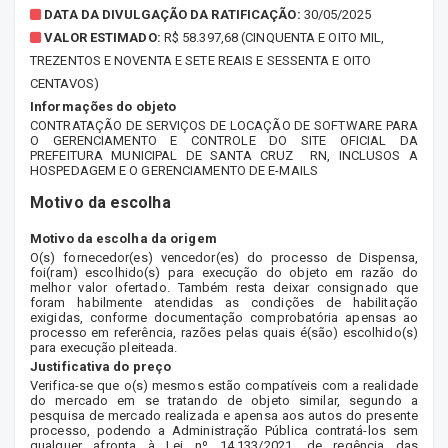
DATA DA DIVULGAÇÃO DA RATIFICAÇÃO:
30/05/2025
VALOR ESTIMADO:
R$ 58.397,68 (CINQUENTA E OITO MIL,
TREZENTOS E NOVENTA E SETE REAIS E SESSENTA E OITO
CENTAVOS)
Informações do objeto
CONTRATAÇÃO DE SERVIÇOS DE LOCAÇÃO DE SOFTWARE PARA
O GERENCIAMENTO E CONTROLE DO SITE OFICIAL DA
PREFEITURA MUNICIPAL DE SANTA CRUZ  RN, INCLUSOS A
HOSPEDAGEM E O GERENCIAMENTO DE E-MAILS
Motivo da escolha
Motivo da escolha da origem
O(s) fornecedor(es) vencedor(es) do processo de Dispensa,
foi(ram) escolhido(s) para execução do objeto em razão do
melhor valor ofertado. Também resta deixar consignado que
foram habilmente atendidas as condições de habilitação
exigidas, conforme documentação comprobatória apensas ao
processo em referência, razões pelas quais é(são) escolhido(s)
para execução pleiteada.
Justificativa do preço
Verifica-se que o(s) mesmos estão compatíveis com a realidade
do mercado em se tratando de objeto similar, segundo a
pesquisa de mercado realizada e apensa aos autos do presente
processo, podendo a Administração Pública contratá-los sem
qualquer afronta à Lei nº 14.133/2021, de regência das