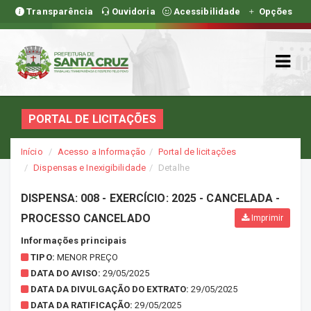
Transparência
Ouvidoria
Acessibilidade
Opções
PORTAL DE LICITAÇÕES
Início
Acesso a Informação
Portal de licitações
Dispensas e Inexigibilidade
Detalhe
DISPENSA: 008 - EXERCÍCIO: 2025 - CANCELADA -
PROCESSO CANCELADO
Imprimir
Informações principais
TIPO:
MENOR PREÇO
DATA DO AVISO:
29/05/2025
DATA DA DIVULGAÇÃO DO EXTRATO:
29/05/2025
DATA DA RATIFICAÇÃO:
29/05/2025