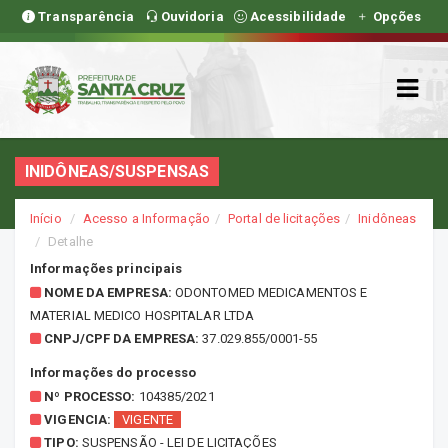
Transparência
Ouvidoria
Acessibilidade
Opções
INIDÔNEAS/SUSPENSAS
Início
Acesso a Informação
Portal de licitações
Inidôneas
Detalhe
Informações principais
NOME DA EMPRESA:
ODONTOMED MEDICAMENTOS E
MATERIAL MEDICO HOSPITALAR LTDA
CNPJ/CPF DA EMPRESA:
37.029.855/0001-55
Informações do processo
Nº PROCESSO:
104385/2021
VIGENCIA:
VIGENTE
TIPO:
SUSPENSÃO - LEI DE LICITAÇÕES